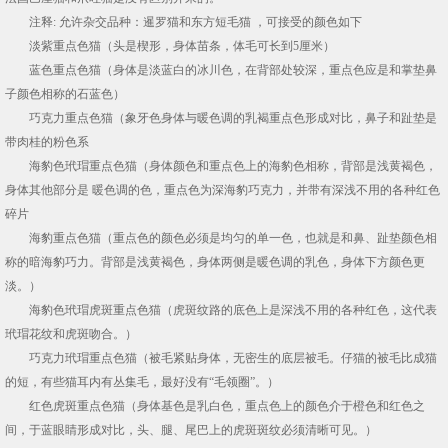
注释: 允许杂交品种：暹罗猫和东方短毛猫 ，可接受的颜色如下
淡紫重点色猫（头是楔形，身体苗条，体毛可长到5厘米）
蓝色重点色猫（身体是淡蓝白的冰川色，在背部处较深，重点色应是和掌垫鼻
子颜色相称的石蓝色）
巧克力重点色猫（象牙色身体与暖色调的乳褐重点色形成对比，鼻子和趾垫是
带肉桂的粉色系
海豹色玳瑁重点色猫（身体颜色和重点色上的海豹色相称，背部是浅黄褐色，
身体其他部分是 暖色调的色，重点色为深海豹巧克力，并带有深浅不用的各种红色
碎片
海豹重点色猫（重点色的颜色必须是均匀的单一色，也就是和鼻、趾垫颜色相
称的暗海豹巧力。背部是浅黄褐色，身体两侧是暖色调的乳色，身体下方颜色更
淡。）
海豹色玳瑁虎斑重点色猫（虎斑纹路的底色上是深浅不用的各种红色，这代表
玳瑁花纹和虎斑吻合。）
巧克力玳瑁重点色猫（被毛紧贴身体，无密生的底层被毛。仔猫的被毛比成猫
的短，有些猫耳内有丛集毛，最好没有“毛领圈”。）
红色虎斑重点色猫（身体基色是乳白色，重点色上的颜色介于橙色和红色之
间，于蓝眼睛形成对比，头、腿、尾巴上的虎斑斑纹必须清晰可见。）