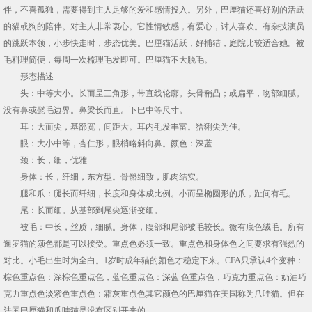
伴，不喜孤独，需要得到主人足够的爱和感情投入。另外，巴厘猫还喜好别的活跃
的猫或狗的陪伴。对主人非常衷心。它性情敏感，有爱心，讨人喜欢。有杂技演员
的跳跃本领，小步快走时，步态优美。巴厘猫活跃，好捕猎，庭院比较适合她。被
毛料理简便，每周一次梳理毛发即可。巴厘猫不大脱毛。
形态描述
头：中等大小。长而呈三角形，带直线轮廓。头骨稍凸；或扁平，吻部细腻。
没有鼻或髭毛边界。鼻梁长而直。下巴中等尺寸。
耳：大而尖，基部宽，间距大。耳内毛发丰富。猞猁尖为佳。
眼：大小中等，杏仁形，眼梢略斜向鼻。颜色：深蓝
颈：长，细，优雅
身体：长，纤细，东方型。骨骼细致，肌肉结实。
腿和爪：腿长而纤细，长度和身体成比例。小而呈椭圆形的爪，趾间有毛。
尾：长而细。从基部到尾尖逐渐变细。
被毛：中长，丝质，细腻。身体，腹部和尾部被毛较长。微有底色绒毛。所有
暹罗猫的颜色都是可以接受。重点色必须一致。重点色和身体色之间要求有强烈的
对比。小毛出生时为全白。1岁时成年猫的颜色才稳定下来。CFA只承认4个变种：
棕色重点色：深棕色重点色，蓝色重点色：深蓝 色重点色，巧克力重点色：奶油巧
克力重点色淡紫色重点色：霜灰重点色其它颜色的巴厘猫在美国称为爪哇猫。但在
法国巴厘猫和爪哇猫是没有区别开来的。