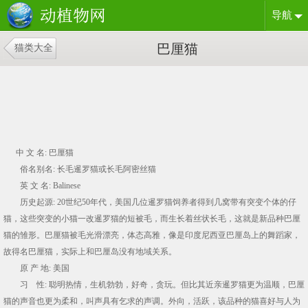
导航
巴厘猫
猫类大全
中 文 名: 巴厘猫
俗名别名: 长毛暹罗猫或长毛阿密丝猫
英 文 名: Balinese
历史起源: 20世纪50年代，美国几位暹罗猫饲养者得到几窝带有突变个体的仔
猫，这些突变的小猫一改暹罗猫的短被毛，而生长着丝状长毛，这就是新品种巴厘
猫的雏形。巴厘猫被毛光滑漂亮，体态高雅，像是印度尼西亚巴厘岛上的舞蹈家，
故得名巴厘猫，实际上和巴厘岛没有地域关系。
原 产 地: 美国
习 性: 聪明热情，生机勃勃，好奇，贪玩。但比其近亲暹罗猫更为温顺，巴厘
猫的声音也更为柔和，叫声具有乞求的声调。外向，活跃，该品种的猫喜好与人为