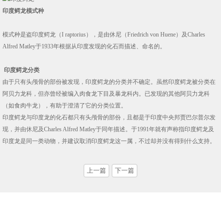
印度鳄龙模式种
模式种是盗印度鳄龙（I raptorius），是由休尼（Friedrich von Huene）及Charles
Alfred Matley于1933年根据从印度发现的化石而描述、命名的。
印度鳄龙分类
由于只有头颅骨的部份被发现，印度鳄龙的分类并不确定。虽然印度鳄龙被分类在
阿贝力龙科，但亦曾经被编入肉食龙下目及暴龙科内。已发现的其他阿贝力龙科
（如食肉牛龙），有助于澄清了它的分类位置。
印度鳄龙与印度龙的化石都只有头颅骨的部份，且都是于印度中央邦贾巴尔普尔发
现，并由休尼及Charles Alfred Matley于同年描述。于1991年就有声称指印度鳄龙及
印度龙是同一类动物，并建议取消印度鳄龙这一属，不过却并没有得到什么支持。
上一篇
下一篇