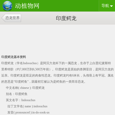
导航
印度鳄龙
恐龙世界
印度鳄龙基本资料
印度鳄龙（学名Indosuchus）是阿贝力龙科下的一属恐龙，生存于上白垩纪麦斯特
里希特阶（约7,000万到6,500万年前）。印度鳄龙是原始的兽脚亚目，是阿贝力龙的
近亲。印度鳄龙是双足的肉食性恐龙。印度鳄龙约有6米长，头颅骨上有平冠。属名
的意思是“印度鳄鱼”，因最初它被认为是鳄鱼的一类而非恐龙。
中文名称( chinese ): 印度鳄龙
别名：
印度鳄鱼
英文名字：Indosuchus
拉丁文学名( name ):indosuchus
发音( pronounced ):in-do-sook-us