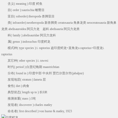
含义( meaning ):印度 鳄鱼
目( order ):saurischia 蜥臀目
亚目( suborder):theropoda 兽脚亚目
类( infraorder):neotheropoda 新兽脚类 ceratosauria 角鼻龙类 neoceratosauria 新角鼻
龙类 abelisauroidea 阿贝力龙 超科 abelisauria 阿贝力龙类
科( family ):abelisauridae 阿贝力龙科
属( genus ):indosuchus 印度鳄龙
模式种( type species ):i. raptorius 盗印度鳄龙=直角龙o.raptorius=印度龙i.
raptorius
其它种( other species ):i. rawesi
时代( period ):白垩纪晚期 maastrichtian
分布( found in ):印度中部 中央邦 贾巴尔普尔市(jabalpur)
发现地层( stratum ):lameta 层
食性( diet ):肉食
典型状态( length up to ):长6米
推测体重( mass ):1吨
发现者( discoverer ):charles matley
命名者( first described ):von huene & matley, 1923