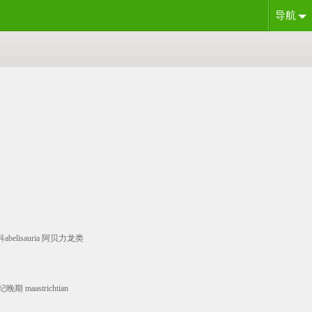
导航
超科abelisauria 阿贝力龙类
纪晚期 maastrichtian