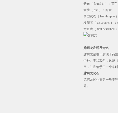
分布（ found in ）：荷兰
食性（ diet ）：肉食
典型状态（ length up to
发现者（ discoverer ）：vo
命名者（ first described 
毖鳄龙发现及命名
毖鳄龙是唯一发现于荷兰的恐
个种。于1932年，休尼（
目，并且给予了一个临时的名
毖鳄龙化石
毖鳄龙的化石是一块不
龙。