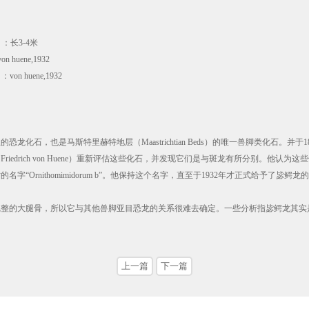
 ）：长3-4米
n huene,1932
）：von huene,1932
龙化石，也是马斯特里赫特地层（Maastrichtian Beds）的唯一兽脚类化石。并于
Friedrich von Huene）重新评估这些化石，并发现它们是与斑龙有所分别。他认
字“Ornithomimidorum b”。他保持这个名字，直至于1932年才正式给予了毖鳄龙
完整的大腿骨，所以它与其他兽脚亚目恐龙的关系很难去确定。一些分析指毖鳄龙其实
上一篇
下一篇