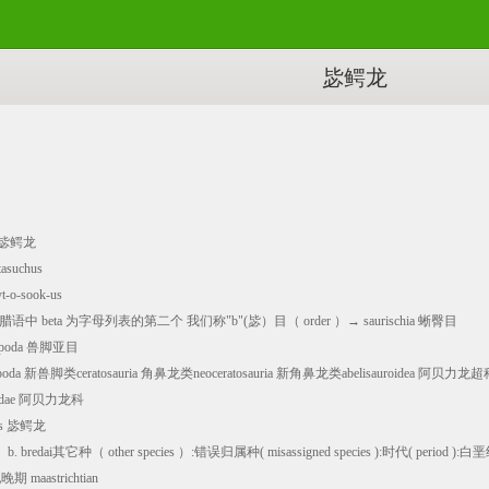
毖鳄龙
→ 毖鳄龙
suchus
-o-sook-us
腊语中 beta 为字母列表的第二个 我们称"b"(毖）目（ order ）→ saurischia 蜥臀目
opoda 兽脚亚目
ropoda 新兽脚类ceratosauria 角鼻龙类neoceratosauria 新角鼻龙类abelisauroidea 阿贝力龙
uridae 阿贝力龙科
hus 毖鳄龙
b. bredai其它种（ other species ）:错误归属种( misassigned species ):时代( period ):白垩
 maastrichtian