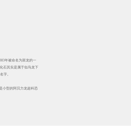
1883年被命名为斑龙的一
为这些化石其实是属于似鸟龙下
的名字。
是小型的阿贝力龙超科恐