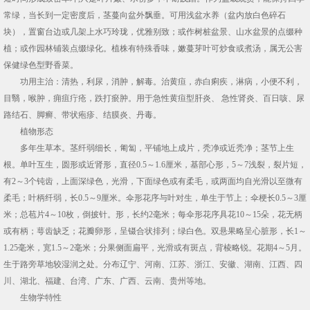
常绿，当长到一定密度后，茎蔓向盆外飘垂。可用浅盆水养（盆内放白色碎石
块），置窗台边或几架上水巧玲珑，优雅别致；或作树桩盆景、山水盆景的点缀种
植；或作园林铺装点缀绿化。植株有特殊香味，嫩蔓芽叶可炒食或煮汤，属无公害
保健绿色型野香菜。
功用主治：清热，利尿，消肿，解毒。治黄疸，赤白痢疾，淋病，小便不利，
目翳，喉肿，痈疽疔疮，跌打瘀肿。用于急性黄疸型肝炎、 急性肾炎、百日咳、尿
路结石、脚癣、带状疱疹、结膜炎、丹毒。
植物形态
多年生草本。茎纤弱细长，匍匐，平铺地上成片，秃净或近秃净；茎节上生
根。单叶互生，圆形或近肾形，直径0.5～1.6厘米，基部心形，5～7浅裂，裂片短，
有2～3个钝齿，上面深绿色，光滑，下面绿色或有柔毛，或两面均自光滑以至微有
柔毛；叶柄纤弱，长0.5～9厘米。伞形花序与叶对生，单生于节上；伞梗长0.5～3厘
米；总苞片4～10枚，倒披针。形，长约2毫米；每伞形花序具花10～15朵，花无柄
或有柄；萼齿缺乏；花瓣卵形，呈镊合状排列；绿白色。双悬果略呈心脏形，长1～
1.25毫米，宽1.5～2毫米；分果侧面扁平，光滑或有斑点，背棱略锐。花期4～5月。
生于路旁草地较湿润之处。分布辽宁、河南、江苏、浙江、安徽、湖南、江西、四
川、湖北、福建、台湾、广东、广西、云南、贵州等地。
生物学特性