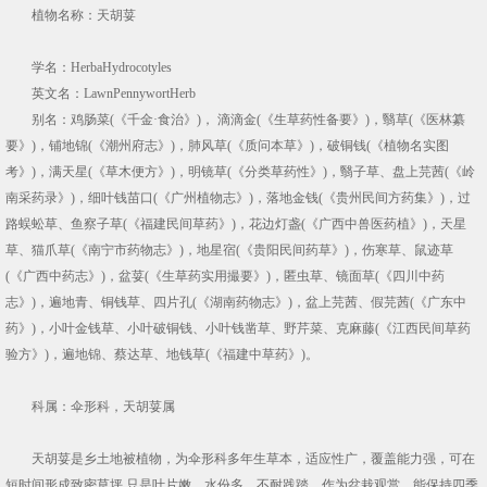
植物名称：天胡荽
学名：HerbaHydrocotyles
英文名：LawnPennywortHerb
别名：鸡肠菜(《千金·食治》)， 滴滴金(《生草药性备要》)，翳草(《医林纂
要》)，铺地锦(《潮州府志》)，肺风草(《质问本草》)，破铜钱(《植物名实图
考》)，满天星(《草木便方》)，明镜草(《分类草药性》)，翳子草、盘上芫茜(《岭
南采药录》)，细叶钱苗口(《广州植物志》)，落地金钱(《贵州民间方药集》)，过
路蜈蚣草、鱼察子草(《福建民间草药》)，花边灯盏(《广西中兽医药植》)，天星
草、猫爪草(《南宁市药物志》)，地星宿(《贵阳民间药草》)，伤寒草、鼠迹草
(《广西中药志》)，盆荽(《生草药实用撮要》)，匿虫草、镜面草(《四川中药
志》)，遍地青、铜钱草、四片孔(《湖南药物志》)，盆上芫茜、假芫茜(《广东中
药》)，小叶金钱草、小叶破铜钱、小叶钱凿草、野芹菜、克麻藤(《江西民间草药
验方》)，遍地锦、蔡达草、地钱草(《福建中草药》)。
科属：伞形科，天胡荽属
天胡荽是乡土地被植物，为伞形科多年生草本，适应性广，覆盖能力强，可在
短时间形成致密草坪,只是叶片嫩、水份多，不耐践踏。作为盆栽观赏，能保持四季