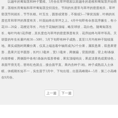
以越年的匍匐茎和种子繁殖。3月份在草坪萌发以前越冬的老根和匍匐茎开始萌
芽，茎细长而匍匐和草坪匍匐茎交织混生。节间的长度常与草坪的密度相关，草坪
密茂节间就长，节节长根。叶互生，圆形或肾形，不裂或5—7掌状浅裂，叶柄的长
度也常和草坪的厚度有关，叶面始终在草坪之上。4月中旬即有伞形花序腋生，有小
花10—20朵，花梗近等长，均生于花轴的顶端，略呈球状，花白色。随匍匐茎生
长，每叶均有1花序梗，其长度也与草坪的密度厚度有关．花序始终与草坪等高。天
胡荽的年生长量约有30—50叶。5月下旬即有种子成熟，直至11月均有种子陆续落
地。果实成熟时两瓣分离，仅其上端连着中轴而成为2个分果，属双悬果，双悬果肾
形，悬果片近半圆形，长约1.3毫米，宽1.1毫米，两侧扁，背面拱圆，背上有l条纵
向细脊棱，两侧面中各有1条纵向弧形脊棱，果实顶端钝尖，果皮淡黄色或黄绿色，
表面平滑无毛，密布红色斑点，接合面平直。果内含种子1粒。种子成熟后入土休
眠，休眠期长短不一，实生苗于3月中、下旬出现，出苗高峰期4—5月．第二小高峰
在9月份。
上一篇
下一篇