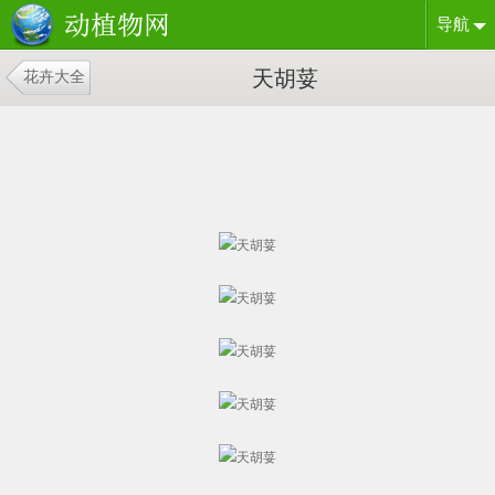
导航
天胡荽
花卉大全